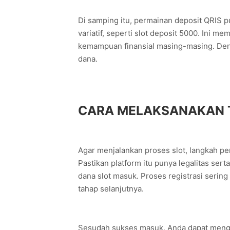
Di samping itu, permainan deposit QRI
variatif, seperti slot deposit 5000. Ini 
kemampuan finansial masing-masing. Deng
dana.
CARA MELAKSANAKAN T
Agar menjalankan proses slot, langkah per
Pastikan platform itu punya legalitas se
dana slot masuk. Proses registrasi serin
tahap selanjutnya.
Sesudah sukses masuk, Anda dapat mengat