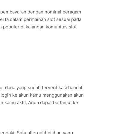
s pembayaran dengan nominal beragam
serta dalam permainan slot sesuai pada
 populer di kalangan komunitas slot
t dana yang sudah terverifikasi handal.
dan login ke akun kamu menggunakan akun
n kamu aktif, Anda dapat berlanjut ke
aki. Satu alternatif pilihan yang