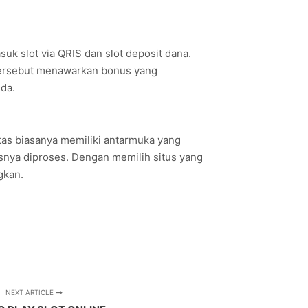
uk slot via QRIS dan slot deposit dana.
tersebut menawarkan bonus yang
da.
itas biasanya memiliki antarmuka yang
esnya diproses. Dengan memilih situs yang
gkan.
NEXT ARTICLE