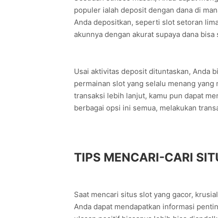
populer ialah deposit dengan dana di man
Anda depositkan, seperti slot setoran lim
akunnya dengan akurat supaya dana bisa 
Usai aktivitas deposit dituntaskan, Anda 
permainan slot yang selalu menang yang
transaksi lebih lanjut, kamu pun dapat m
berbagai opsi ini semua, melakukan transa
TIPS MENCARI-CARI SI
Saat mencari situs slot yang gacor, krus
Anda dapat mendapatkan informasi penting