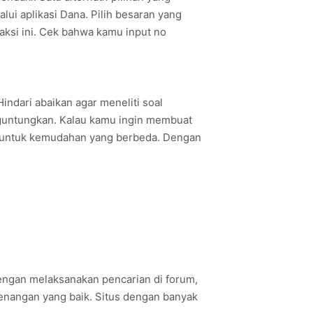
ui aplikasi Dana. Pilih besaran yang
saksi ini. Cek bahwa kamu input no
indari abaikan agar meneliti soal
guntungkan. Kalau kamu ingin membuat
ris untuk kemudahan yang berbeda. Dengan
 Dengan melaksanakan pencarian di forum,
menangan yang baik. Situs dengan banyak