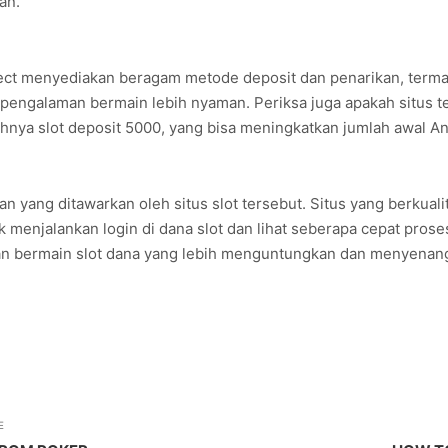
an.
lect menyediakan beragam metode deposit dan penarikan, termas
engalaman bermain lebih nyaman. Periksa juga apakah situs 
nya slot deposit 5000, yang bisa meningkatkan jumlah awal An
an yang ditawarkan oleh situs slot tersebut. Situs yang berkual
k menjalankan login di dana slot dan lihat seberapa cepat pros
n bermain slot dana yang lebih menguntungkan dan menyenan
E