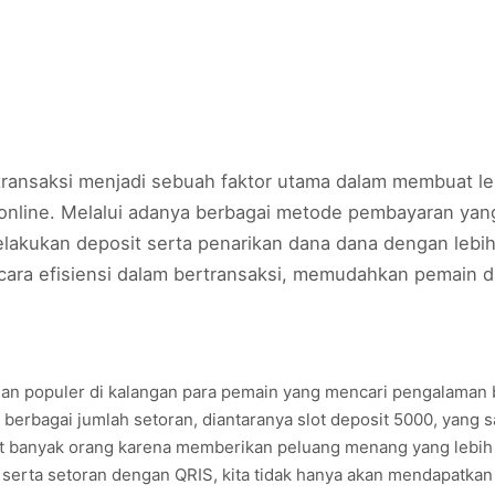
 transaksi menjadi sebuah faktor utama dalam membuat le
nline. Melalui adanya berbagai metode pembayaran yang
lakukan deposit serta penarikan dana dana dengan lebih
cara efisiensi dalam bertransaksi, memudahkan pemain 
lihan populer di kalangan para pemain yang mencari pengalaman
rbagai jumlah setoran, diantaranya slot deposit 5000, yang san
rget banyak orang karena memberikan peluang menang yang leb
a serta setoran dengan QRIS, kita tidak hanya akan mendapatka