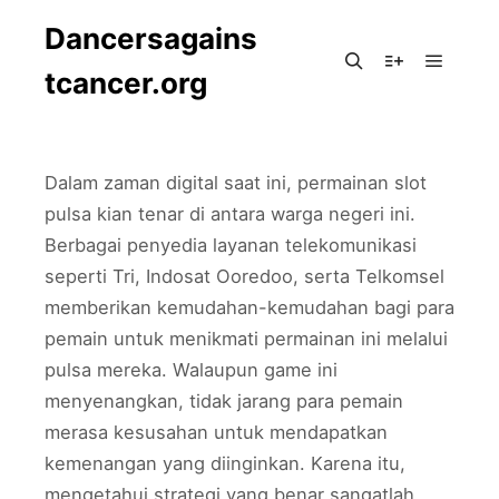
Dancersagains
tcancer.org
Main m
Search
More info
Dalam zaman digital saat ini, permainan slot
pulsa kian tenar di antara warga negeri ini.
Berbagai penyedia layanan telekomunikasi
seperti Tri, Indosat Ooredoo, serta Telkomsel
memberikan kemudahan-kemudahan bagi para
pemain untuk menikmati permainan ini melalui
pulsa mereka. Walaupun game ini
menyenangkan, tidak jarang para pemain
merasa kesusahan untuk mendapatkan
kemenangan yang diinginkan. Karena itu,
mengetahui strategi yang benar sangatlah