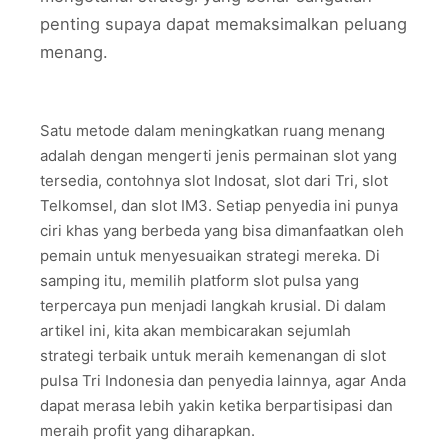
penting supaya dapat memaksimalkan peluang
menang.
Satu metode dalam meningkatkan ruang menang
adalah dengan mengerti jenis permainan slot yang
tersedia, contohnya slot Indosat, slot dari Tri, slot
Telkomsel, dan slot IM3. Setiap penyedia ini punya
ciri khas yang berbeda yang bisa dimanfaatkan oleh
pemain untuk menyesuaikan strategi mereka. Di
samping itu, memilih platform slot pulsa yang
terpercaya pun menjadi langkah krusial. Di dalam
artikel ini, kita akan membicarakan sejumlah
strategi terbaik untuk meraih kemenangan di slot
pulsa Tri Indonesia dan penyedia lainnya, agar Anda
dapat merasa lebih yakin ketika berpartisipasi dan
meraih profit yang diharapkan.