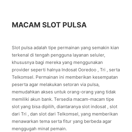
MACAM SLOT PULSA
Slot pulsa adalah tipe permainan yang semakin kian
terkenal di tengah pengguna layanan seluler,
khususnya bagi mereka yang menggunakan
provider seperti halnya Indosat Ooredoo , Tri , serta
Telkomsel. Permainan ini memberikan kesempatan
peserta agar melakukan setoran via pulsa,
memudahkan akses untuk orang-orang yang tidak
memiliki akun bank. Tersedia macam-macam tipe
slot yang bisa dipilih, diantaranya slot indosat , slot
dari Tri , dan slot dari Telkomsel, yang memberikan
menawarkan tema serta fitur yang berbeda agar
menggugah minat pemain.