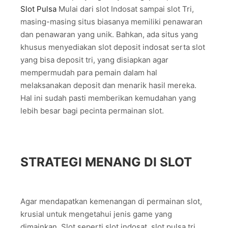
Slot Pulsa
Mulai dari slot Indosat sampai slot Tri,
masing-masing situs biasanya memiliki penawaran
dan penawaran yang unik. Bahkan, ada situs yang
khusus menyediakan slot deposit indosat serta slot
yang bisa deposit tri, yang disiapkan agar
mempermudah para pemain dalam hal
melaksanakan deposit dan menarik hasil mereka.
Hal ini sudah pasti memberikan kemudahan yang
lebih besar bagi pecinta permainan slot.
STRATEGI MENANG DI SLOT
Agar mendapatkan kemenangan di permainan slot,
krusial untuk mengetahui jenis game yang
dimainkan. Slot seperti slot indosat, slot pulsa tri,