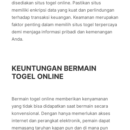
disediakan situs togel online. Pastikan situs
memiliki enkripsi data yang kuat dan perlindungan
terhadap transaksi keuangan. Keamanan merupakan
faktor penting dalam memilih situs togel terpercaya
demi menjaga informasi pribadi dan kemenangan
Anda.
KEUNTUNGAN BERMAIN
TOGEL ONLINE
Bermain togel online memberikan kenyamanan
yang tidak bisa didapatkan saat bermain secara
konvensional. Dengan hanya memerlukan akses
internet dan perangkat elektronik, pemain dapat
memasang taruhan kapan pun dan di mana pun