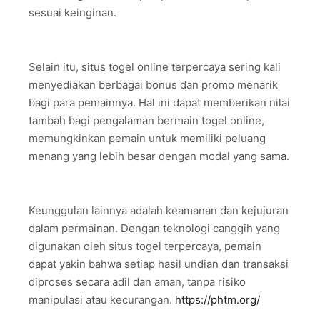
sesuai keinginan.
Selain itu, situs togel online terpercaya sering kali
menyediakan berbagai bonus dan promo menarik
bagi para pemainnya. Hal ini dapat memberikan nilai
tambah bagi pengalaman bermain togel online,
memungkinkan pemain untuk memiliki peluang
menang yang lebih besar dengan modal yang sama.
Keunggulan lainnya adalah keamanan dan kejujuran
dalam permainan. Dengan teknologi canggih yang
digunakan oleh situs togel terpercaya, pemain
dapat yakin bahwa setiap hasil undian dan transaksi
diproses secara adil dan aman, tanpa risiko
manipulasi atau kecurangan.
https://phtm.org/